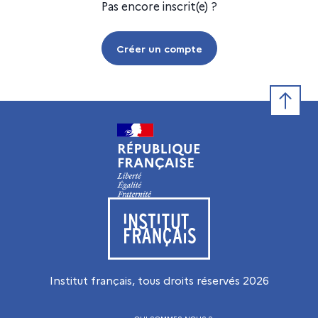
Pas encore inscrit(e) ?
Créer un compte
Retour e
Visiter le site de l’Institut français
Institut français, tous droits réservés
2026