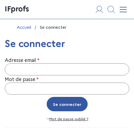
Aller
Panneau de gestion des cookies
IFprofs
au
Affi
contenu
Vous êtes ici :
Accueil
/
Se connecter
Se connecter
Adresse email
*
Mot de passe
*
Se connecter
Se connecter
Mot de passe oublié ?