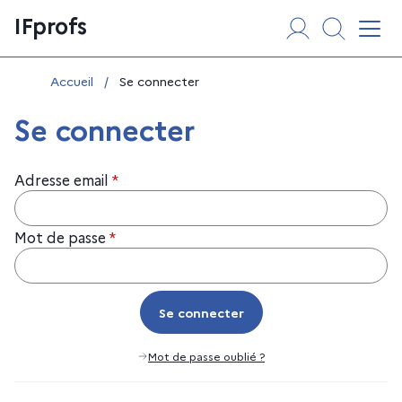
Aller
Panneau de gestion des cookies
IFprofs
au
Affi
contenu
Vous êtes ici :
Accueil
/
Se connecter
Se connecter
Adresse email
*
Mot de passe
*
Se connecter
Se connecter
Mot de passe oublié ?