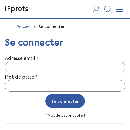
Aller
Panneau de gestion des cookies
IFprofs
au
Affi
contenu
Vous êtes ici :
Accueil
/
Se connecter
Se connecter
Adresse email
*
Mot de passe
*
Se connecter
Se connecter
Mot de passe oublié ?