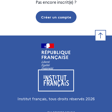
Pas encore inscrit(e) ?
Créer un compte
Retour e
Visiter le site de l’Institut français
Institut français, tous droits réservés
2026