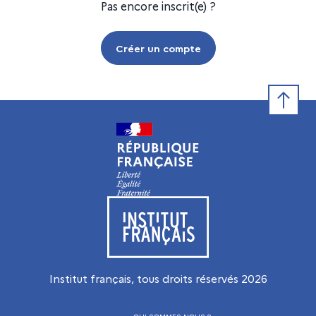
Pas encore inscrit(e) ?
Créer un compte
Retour e
Visiter le site de l’Institut français
Institut français, tous droits réservés
2026