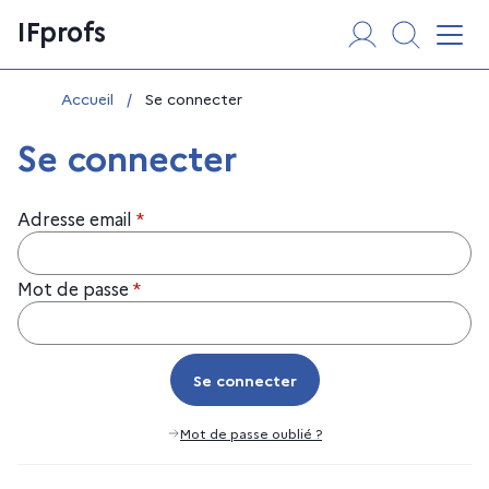
Aller
Panneau de gestion des cookies
IFprofs
au
Affi
contenu
Vous êtes ici :
Accueil
/
Se connecter
Se connecter
Adresse email
*
Mot de passe
*
Se connecter
Se connecter
Mot de passe oublié ?