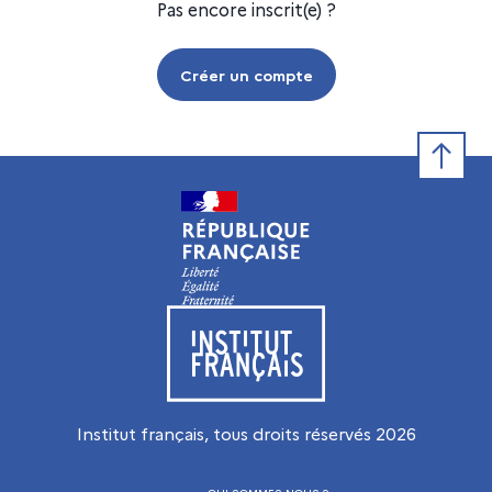
Pas encore inscrit(e) ?
Créer un compte
Retour e
Visiter le site de l’Institut français
Institut français, tous droits réservés
2026