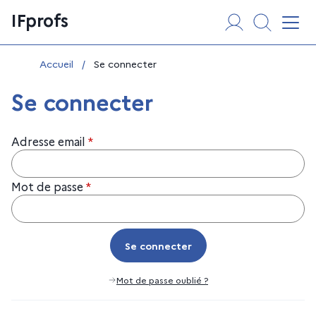
Aller
Panneau de gestion des cookies
IFprofs
au
Affi
contenu
Vous êtes ici :
Accueil
/
Se connecter
Se connecter
Adresse email
*
Mot de passe
*
Se connecter
Se connecter
Mot de passe oublié ?