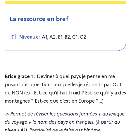
La ressource en bref
Niveaux
:
A1
,
A2
,
B1
,
B2
,
C1
,
C2
Brise glace 1 :
Devinez à quel pays je pense en me
posant des questions auxquelles je réponds par OUI
ou NON (ex : Est-ce qu’il fait froid ? Est-ce qu’il y a des
montagnes ? Est-ce que c’est en Europe ?…)
-> Permet de réviser les questions fermées + du lexique
du voyage + le nom des pays en français. (à partir du
niveau A1). Possibilité de le faire par binôme.