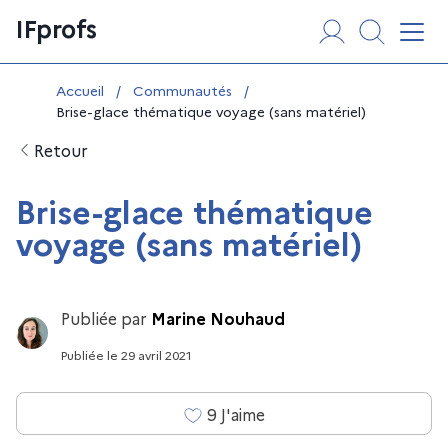
Aller
Panneau de gestion des cookies
IFprofs
au
Affi
contenu
Vous êtes ici :
Accueil
/
Communautés
/
Brise-glace thématique voyage (sans matériel)
Retour
Brise-glace thématique
voyage (sans matériel)
Publiée par
Marine Nouhaud
Publiée
le
29 avril 2021
9
J'aime