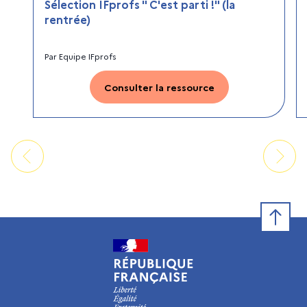
Sélection IFprofs " C'est parti !" (la
rentrée)
Par
Equipe IFprofs
Consulter la ressource
Retour e