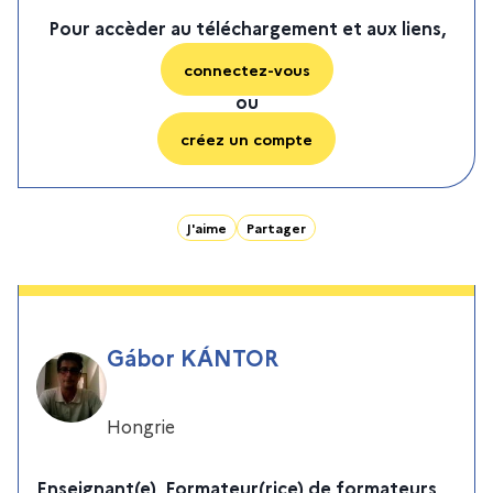
Pour accèder au téléchargement et aux liens,
connectez-vous
ou
créez un compte
J'aime
Partager
Gábor KÁNTOR
Hongrie
Enseignant(e), Formateur(rice) de formateurs