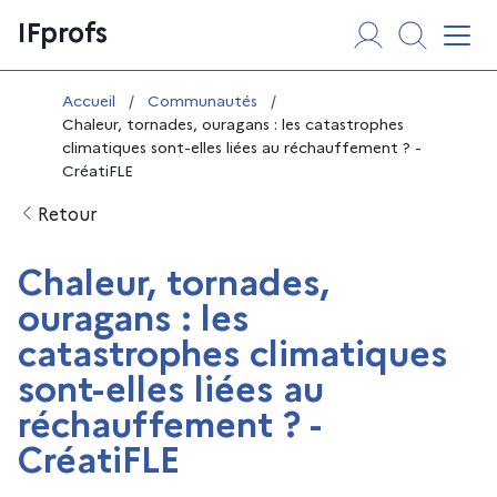
Aller
Panneau de gestion des cookies
IFprofs
au
Affi
contenu
Vous êtes ici :
Accueil
/
Communautés
/
Chaleur, tornades, ouragans : les catastrophes
climatiques sont-elles liées au réchauffement ? -
CréatiFLE
Retour
Chaleur, tornades,
ouragans : les
catastrophes climatiques
sont-elles liées au
réchauffement ? -
CréatiFLE