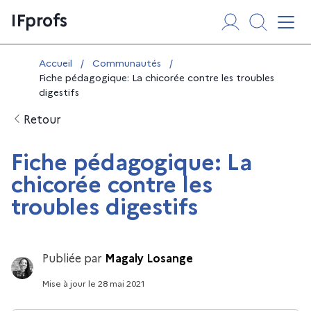
Aller
Panneau de gestion des cookies
IFprofs
au
Affi
contenu
Vous êtes ici :
Accueil
/
Communautés
/
Fiche pédagogique: La chicorée contre les troubles
digestifs
Retour
Fiche pédagogique: La
chicorée contre les
troubles digestifs
Publiée par
Magaly Losange
Mise à jour
le
28 mai 2021