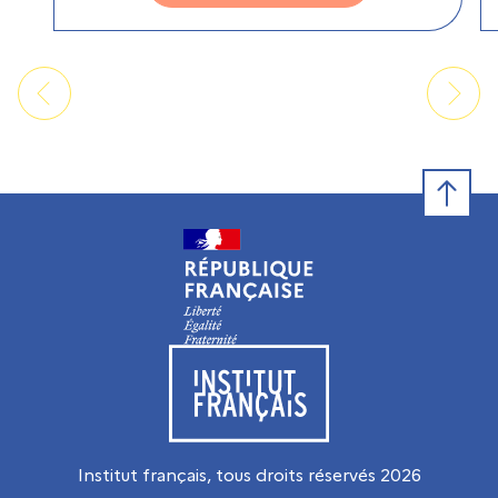
Retour e
Visiter le site de l’Institut français
Institut français, tous droits réservés
2026