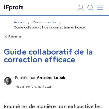
Aller
Panneau de gestion des cookies
IFprofs
au
Affi
contenu
Vous êtes ici :
Accueil
/
Communautés
/
Guide collaboratif de la correction efficace
Retour
Guide collaboratif de la
correction efficace
Publiée par
Antoine Louak
Mise à jour
le
07 avril 2025
Énumèrer de manière non exhaustive les