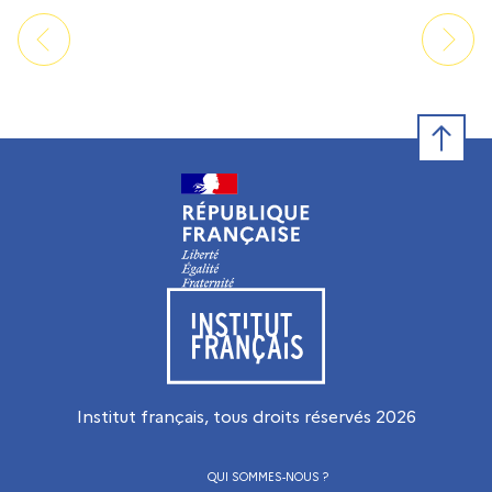
Retour e
Visiter le site de l’Institut français
Institut français, tous droits réservés
2026
QUI SOMMES-NOUS ?