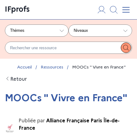
Aller
Panneau de gestion des cookies
IFprofs
au
Affi
contenu
Thèmes
Niveaux
Rechercher une ressource
Lanc
Vous êtes ici :
Accueil
/
Ressources
/
MOOCs " Vivre en France"
Retour
MOOCs " Vivre en France"
Publiée par
Alliance Française Paris Île-de-
France