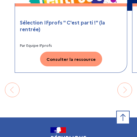
Sélection IFprofs " C'est parti !" (la
rentrée)
Par
Equipe IFprofs
Consulter la ressource
Retour e