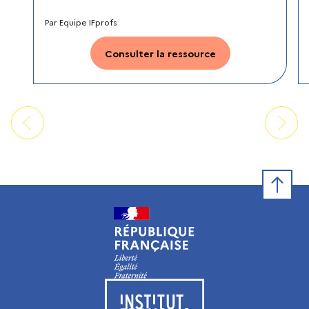
Par
Equipe IFprofs
Consulter la ressource
Retour e
Visiter le site de l’Institut français