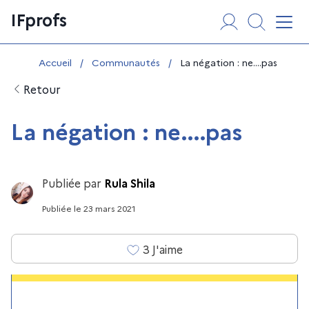
Aller
Panneau de gestion des cookies
IFprofs
au
Affi
contenu
Vous êtes ici :
Accueil
/
Communautés
/
La négation : ne....pas
Retour
La négation : ne....pas
Publiée par
Rula Shila
Publiée
le
23 mars 2021
3
J'aime