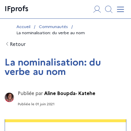
Aller
Panneau de gestion des cookies
IFprofs
au
Affi
contenu
Vous êtes ici :
Accueil
/
Communautés
/
La nominalisation: du verbe au nom
Retour
La nominalisation: du
verbe au nom
Publiée par
Aline Boupda- Katehe
Publiée
le
01 juin 2021