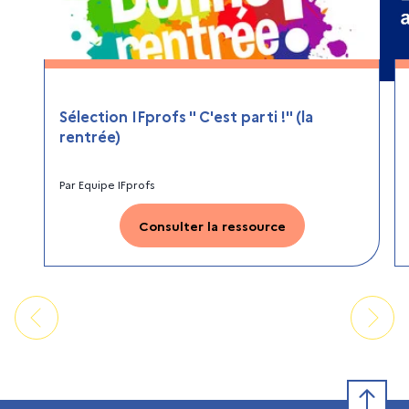
Sélection IFprofs " C'est parti !" (la
rentrée)
Par
Equipe IFprofs
Consulter la ressource
Retour e