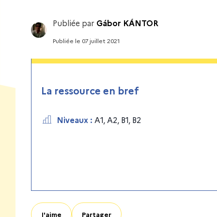
Publiée par
Gábor KÁNTOR
Publiée
le
07 juillet 2021
La ressource en bref
Niveaux
:
A1
,
A2
,
B1
,
B2
J'aime
Partager