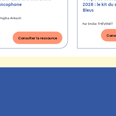
ancophone
2026 : le kit du
Bleus
Hajiba Ankach
Par
Emilie THÉVENET
Consu
Consulter la ressource