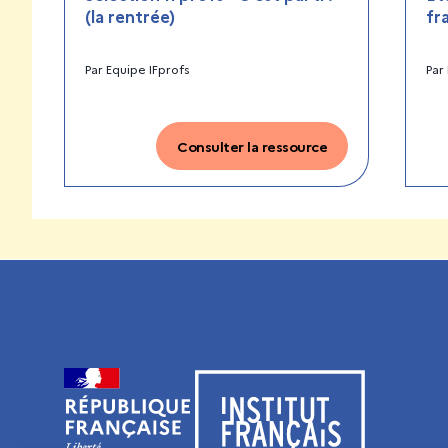
(la rentrée)
fr
Par
Equipe IFprofs
Par
Consulter la ressource
Visiter le site de l’Institut français