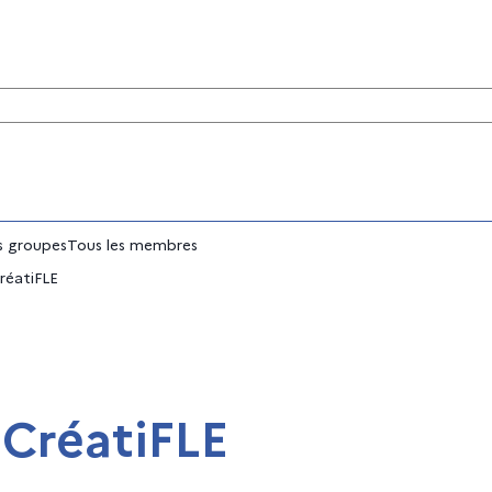
tés
 groupes
Tous les membres
CréatiFLE
- CréatiFLE