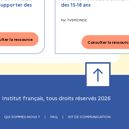
 supporter des
des 15-18 ans
Par
TV5MONDE
lter la ressource
Consulter la ressourc
Retour en haut de
Institut français, tous droits réservés
2026
QUI SOMMES-NOUS ?
|
FAQ
|
KIT DE COMMUNICATION