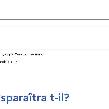
tés
 groupes
Tous les membres
raîtra t-il?
sparaîtra t-il?