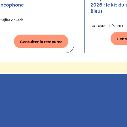
ancophone
2026 : le kit du
Bleus
Hajiba Ankach
Par
Emilie THÉVENET
Consu
Consulter la ressource