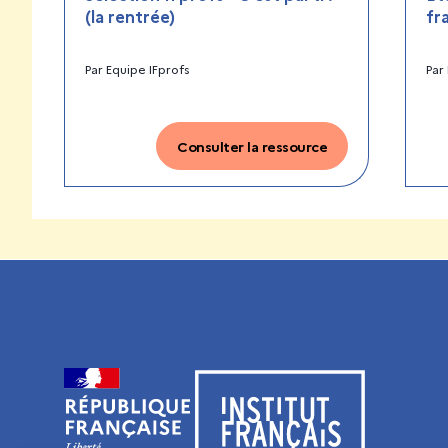
(la rentrée)
fr
Par
Equipe IFprofs
Par
Consulter la ressource
Visiter le site de l’Institut français