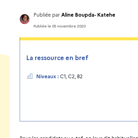
Publiée par
Aline Boupda- Katehe
Publiée
le
05 novembre 2020
La ressource en bref
Niveaux
:
C1
,
C2
,
B2
Pour les candidats au e-tef, on leur dit habituelle