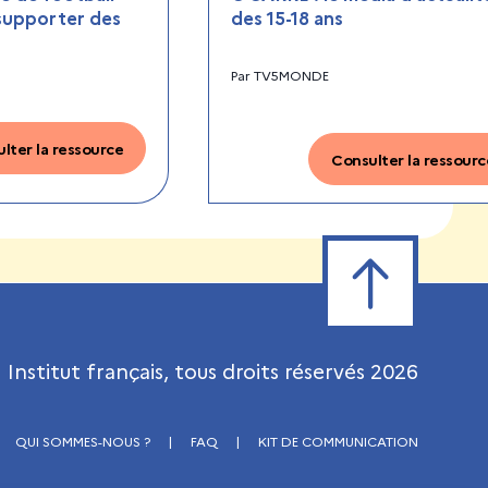
 supporter des
des 15-18 ans
Par
TV5MONDE
lter la ressource
Consulter la ressourc
Retour en haut de
Institut français, tous droits réservés
2026
QUI SOMMES-NOUS ?
|
FAQ
|
KIT DE COMMUNICATION