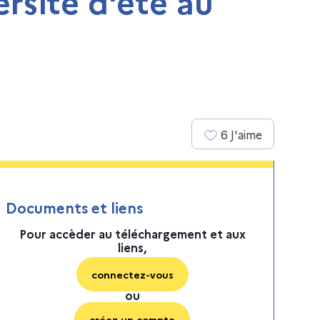
ersité d'été au
6
J'aime
Documents et liens
Pour accèder au téléchargement et aux
liens,
connectez-vous
ou
créez un compte