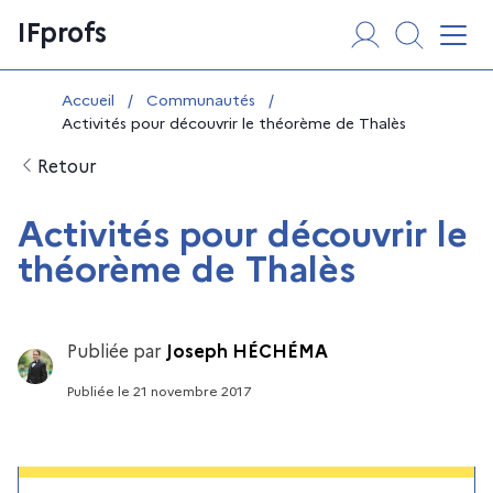
Aller
Panneau de gestion des cookies
IFprofs
au
Affi
contenu
Vous êtes ici :
Accueil
/
Communautés
/
Activités pour découvrir le théorème de Thalès
Retour
Activités pour découvrir le
théorème de Thalès
Publiée par
Joseph HÉCHÉMA
Publiée
le
21 novembre 2017