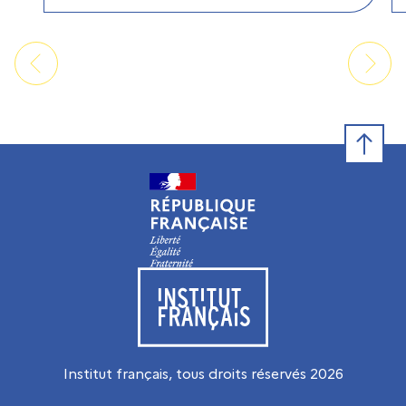
Retour e
Visiter le site de l’Institut français
Institut français, tous droits réservés
2026