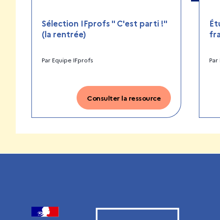
Sélection IFprofs " C'est parti !"
Ét
(la rentrée)
fr
Par
Equipe IFprofs
Par
Consulter la ressource
Visiter le site de l’Institut français