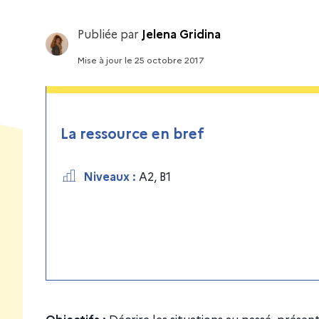
Publiée par
Jelena Gridina
Mise à jour
le
25 octobre 2017
La ressource en bref
Niveaux
:
A2
,
B1
Objectifs :
Décrire les situations au passé, présen