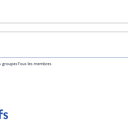
tés
 groupes
Tous les membres
fs