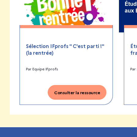
Sélection IFprofs " C'est parti !"
Ét
(la rentrée)
fr
Par
Equipe IFprofs
Par
Consulter la ressource