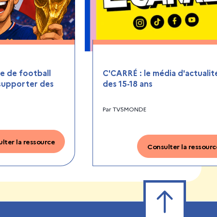
 de football
C'CARRÉ : le média d'actualit
 supporter des
des 15-18 ans
Par
TV5MONDE
lter la ressource
Consulter la ressourc
Retour en haut de