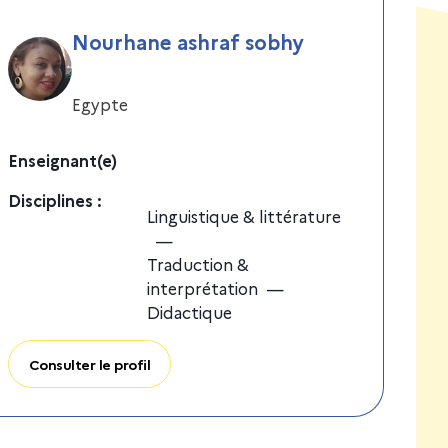
Nourhane ashraf sobhy
Egypte
Enseignant(e)
Discipline
s
:
Linguistique & littérature
—
Traduction &
interprétation
—
Didactique
Consulter le profil