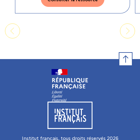
Retour e
Visiter le site de l’Institut français
Institut français, tous droits réservés
2026