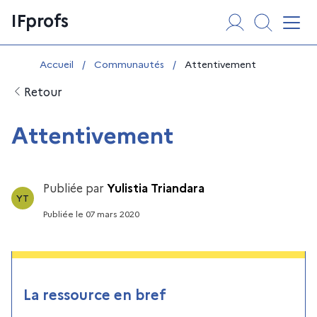
Aller
Panneau de gestion des cookies
IFprofs
au
Affi
contenu
Vous êtes ici :
Accueil
/
Communautés
/
Attentivement
Retour
Attentivement
Publiée par
Yulistia Triandara
YT
Publiée
le
07 mars 2020
La ressource en bref