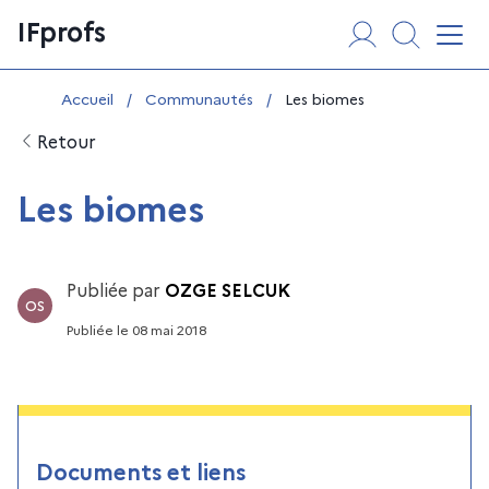
Aller
Panneau de gestion des cookies
IFprofs
au
Affi
contenu
Vous êtes ici :
Accueil
/
Communautés
/
Les biomes
Retour
Les biomes
Publiée par
OZGE SELCUK
OS
Publiée
le
08 mai 2018
Documents et liens