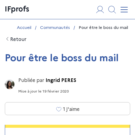
Aller
Panneau de gestion des cookies
IFprofs
au
Affi
contenu
Vous êtes ici :
Accueil
/
Communautés
/
Pour être le boss du mail
Retour
Pour être le boss du mail
Publiée par
Ingrid PERES
Mise à jour
le
19 février 2020
1
J'aime