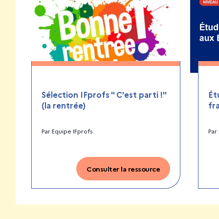
Sélection IFprofs " C'est parti !"
Ét
(la rentrée)
fr
Par
Equipe IFprofs
Par
Consulter la ressource