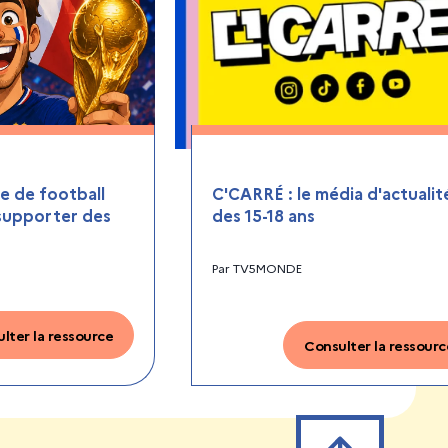
 de football
C'CARRÉ : le média d'actualit
 supporter des
des 15-18 ans
Par
TV5MONDE
lter la ressource
Consulter la ressourc