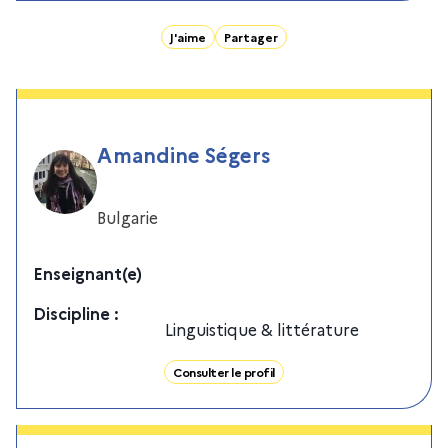
J'aime
Partager
Amandine Ségers
Bulgarie
Enseignant(e)
Discipline
:
Linguistique & littérature
Consulter le profil