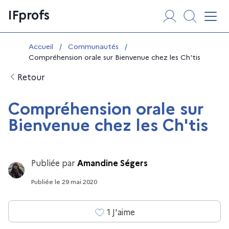
Aller
Panneau de gestion des cookies
IFprofs
au
Affi
contenu
Vous êtes ici :
Accueil
/
Communautés
/
Compréhension orale sur Bienvenue chez les Ch'tis
Retour
Compréhension orale sur
Bienvenue chez les Ch'tis
Publiée par
Amandine Ségers
Publiée
le
29 mai 2020
1
J'aime