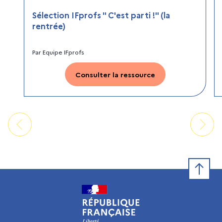
Sélection IFprofs " C'est parti !" (la
rentrée)
Par
Equipe IFprofs
Consulter la ressource
Retour e