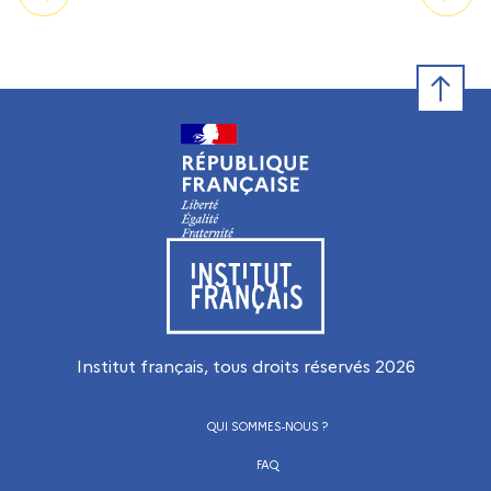
Retour e
Visiter le site de l’Institut français
Institut français, tous droits réservés
2026
QUI SOMMES-NOUS ?
FAQ