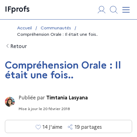
Aller
Panneau de gestion des cookies
IFprofs
au
Affi
contenu
Vous êtes ici :
Accueil
/
Communautés
/
Compréhension Orale : Il était une fois..
Retour
Compréhension Orale : Il
était une fois..
Publiée par
Timtania Lasyana
Mise à jour
le
20 février 2018
14
J'aime
19
partage
s