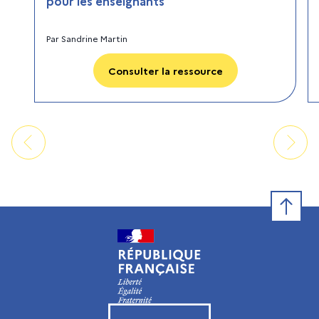
pour les enseignants
Par
Sandrine Martin
Consulter la ressource
Retour e
Visiter le site de l’Institut français