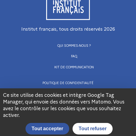
Institut français, tous droits réservés
2026
QUI SOMMES-NOUS ?
FAQ
KIT DE COMMUNICATION
POLITIQUE DE CONFIDENTIALITÉ
CGU
Ce site utilise des cookies et intègre Google Tag
Manager, qui envoie des données vers Matomo. Vous
MENTIONS LÉGALES
avez le contrôle sur les cookies que vous souhaitez
Visiter la page Facebook de l’Institut français
Visiter la page LinkedIn de l’Institut frança
Visiter la page Youtube de l’Institut français
activer.
Nous contacter
Tout accepter
Tout refuser