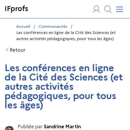
Aller
Panneau de gestion des cookies
IFprofs
au
Affi
contenu
Vous êtes ici :
Accueil
/
Communautés
/
Les conférences en ligne de la Cité des Sciences (et
autres activités pédagogiques, pour tous les âges)
Retour
Les conférences en ligne
de la Cité des Sciences (et
autres activités
pédagogiques, pour tous
les âges)
Publiée par
Sandrine Martin