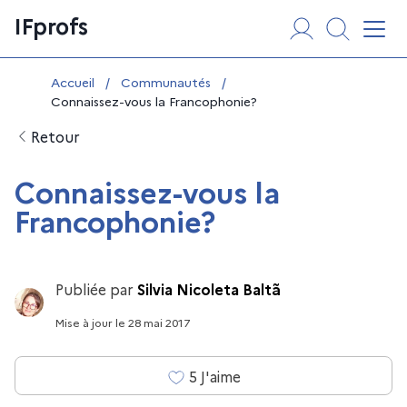
Aller
Panneau de gestion des cookies
IFprofs
au
Affi
contenu
Vous êtes ici :
Accueil
/
Communautés
/
Connaissez-vous la Francophonie?
Retour
Connaissez-vous la
Francophonie?
Publiée par
Silvia Nicoleta Baltã
Mise à jour
le
28 mai 2017
5
J'aime