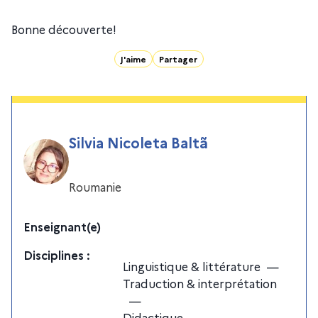
Bonne découverte!
J'aime
Partager
Silvia Nicoleta Baltã
Roumanie
Enseignant(e)
Discipline
s
:
Linguistique & littérature
—
Traduction & interprétation
—
Didactique
—