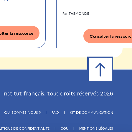
Par
TV5MONDE
lter la ressource
Consulter la ressourc
Retour en haut de
Institut français, tous droits réservés
2026
QUI SOMMES-NOUS ?
|
FAQ
|
KIT DE COMMUNICATION
LITIQUE DE CONFIDENTIALITÉ
|
CGU
|
MENTIONS LÉGALES