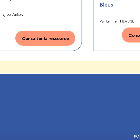
Bleus
Hajiba Ankach
Par
Emilie THÉVENET
Consu
Consulter la ressource
PO