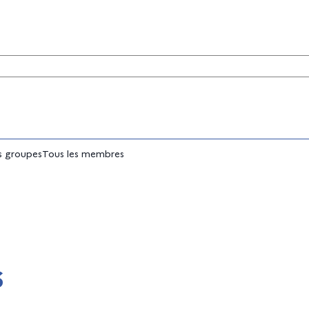
tés
 groupes
Tous les membres
s