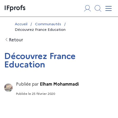
Aller
Panneau de gestion des cookies
IFprofs
au
Affi
contenu
Vous êtes ici :
Accueil
/
Communautés
/
Découvrez France Education
Retour
Découvrez France
Education
Publiée par
Elham Mohammadi
Publiée
le
25 février 2020