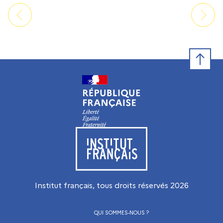
Retour e
Visiter le site de l’Institut français
Institut français, tous droits réservés
2026
QUI SOMMES-NOUS ?