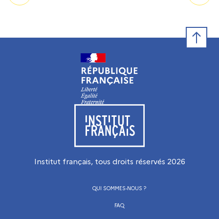
Retour e
Visiter le site de l’Institut français
Institut français, tous droits réservés
2026
QUI SOMMES-NOUS ?
FAQ