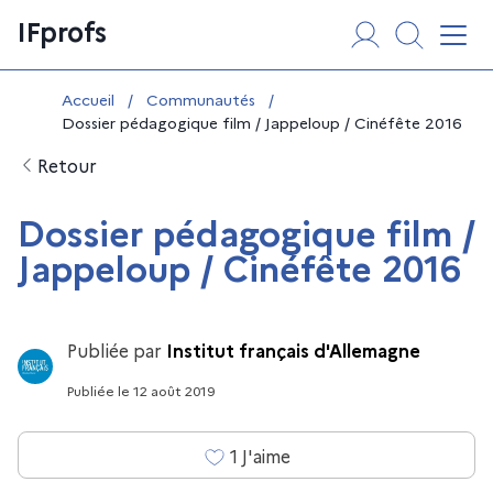
Aller
Panneau de gestion des cookies
IFprofs
au
Affi
contenu
Vous êtes ici :
Accueil
/
Communautés
/
Dossier pédagogique film / Jappeloup / Cinéfête 2016
Retour
Dossier pédagogique film /
Jappeloup / Cinéfête 2016
Publiée par
Institut français d'Allemagne
Publiée
le
12 août 2019
1
J'aime