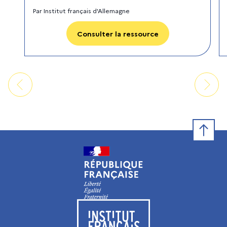
Par
Institut français d'Allemagne
Consulter la ressource
Retour e
Visiter le site de l’Institut français