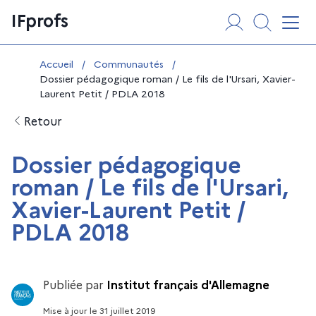
Aller
Panneau de gestion des cookies
IFprofs
au
Affi
contenu
Vous êtes ici :
Accueil
/
Communautés
/
Dossier pédagogique roman / Le fils de l'Ursari, Xavier-
Laurent Petit / PDLA 2018
Retour
Dossier pédagogique
roman / Le fils de l'Ursari,
Xavier-Laurent Petit /
PDLA 2018
Publiée par
Institut français d'Allemagne
Mise à jour
le
31 juillet 2019