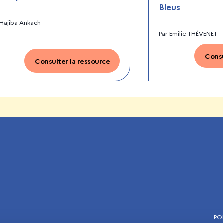
Bleus
Hajiba Ankach
Par
Emilie THÉVENET
Consu
Consulter la ressource
PO