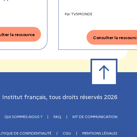
Par
TV5MONDE
lter la ressource
Consulter la ressourc
Retour en haut de
Institut français, tous droits réservés
2026
QUI SOMMES-NOUS ?
|
FAQ
|
KIT DE COMMUNICATION
LITIQUE DE CONFIDENTIALITÉ
|
CGU
|
MENTIONS LÉGALES