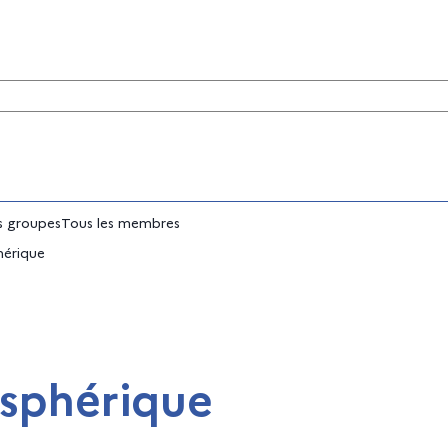
tés
 groupes
Tous les membres
hérique
sphérique