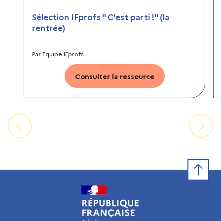
Sélection IFprofs " C'est parti !" (la
rentrée)
Par
Equipe IFprofs
Consulter la ressource
Retour e