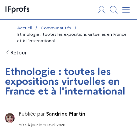
Aller
Panneau de gestion des cookies
IFprofs
au
Affi
contenu
Vous êtes ici :
Accueil
/
Communautés
/
Ethnologie : toutes les expositions virtuelles en France
et à l'international
Retour
Ethnologie : toutes les
expositions virtuelles en
France et à l'international
Publiée par
Sandrine Martin
Mise à jour
le
28 avril 2020