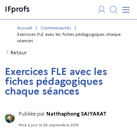
Aller
Panneau de gestion des cookies
IFprofs
au
Affi
contenu
Vous êtes ici :
Accueil
/
Communautés
/
Exercices FLE avec les fiches pédagogiques chaque
séances
Retour
Exercices FLE avec les
fiches pédagogiques
chaque séances
Publiée par
Natthaphong SAIYARAT
Mise à jour
le
26 septembre 2016