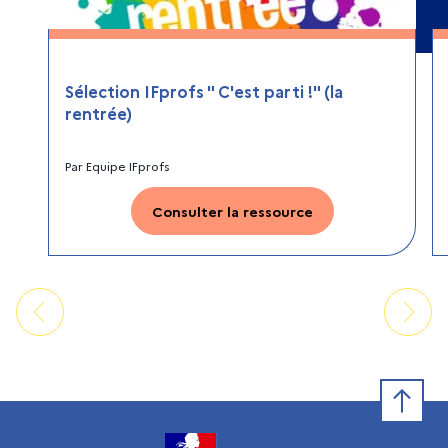
Sélection IFprofs " C'est parti !" (la
rentrée)
Par
Equipe IFprofs
Consulter la ressource
Retour e