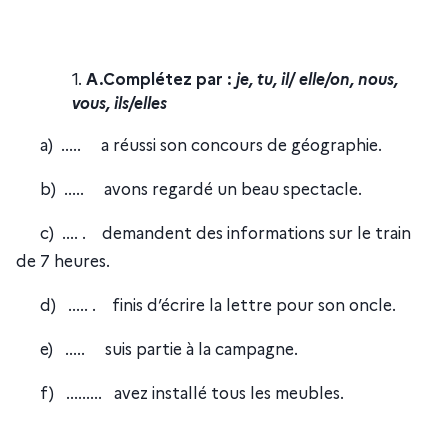
A.Complétez par :
je, tu, il/ elle/on, nous,
vous, ils/elles
a) ..... a réussi son concours de géographie.
b) ..... avons regardé un beau spectacle.
c) .... . demandent des informations sur le train
de 7 heures.
d) ..... . finis d’écrire la lettre pour son oncle.
e) ..... suis partie à la campagne.
f) ......... avez installé tous les meubles.