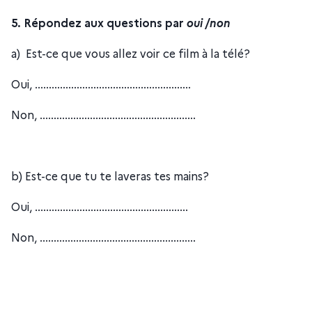
5. Répondez aux questions par
oui /non
a) Est-ce que vous allez voir ce film à la télé?
Oui, ........................................................
Non, ........................................................
b) Est-ce que tu te laveras tes mains?
Oui, .......................................................
Non, ........................................................