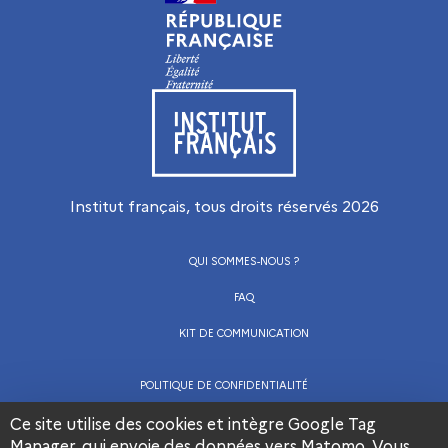
Visiter le site de l’Institut français
Institut français, tous droits réservés
2026
QUI SOMMES-NOUS ?
FAQ
KIT DE COMMUNICATION
POLITIQUE DE CONFIDENTIALITÉ
Ce site utilise des cookies et intègre Google Tag
CGU
Manager, qui envoie des données vers Matomo. Vous