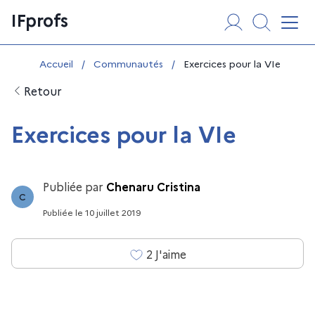
Aller
Panneau de gestion des cookies
IFprofs
au
Affi
contenu
Vous êtes ici :
Accueil
/
Communautés
/
Exercices pour la VIe
Retour
Exercices pour la VIe
Publiée par
Chenaru Cristina
C
Publiée
le
10 juillet 2019
2
J'aime