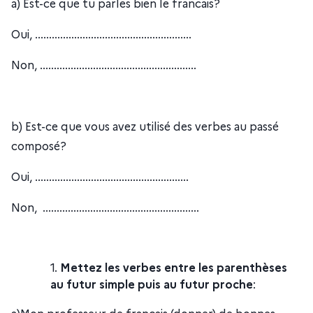
a) Est-ce que tu parles bien le francais?
Oui, ........................................................
Non, ........................................................
b) Est-ce que vous avez utilisé des verbes au passé
composé?
Oui, .......................................................
Non, ........................................................
Mettez les verbes entre les parenthèses
au futur simple puis au futur proche
: