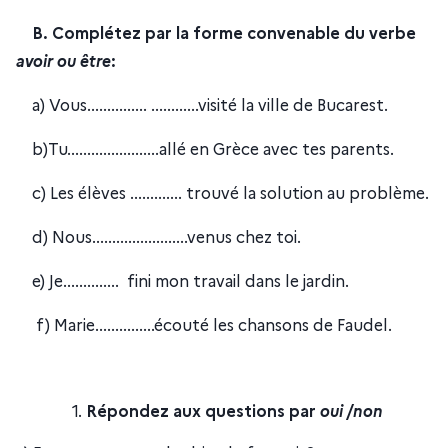
B. Complétez par la forme convenable du verbe
avoir ou être
:
a) Vous............... ............visité la ville de Bucarest.
b)Tu.......................allé en Grèce avec tes parents.
c) Les élèves ............. trouvé la solution au problème.
d) Nous........................venus chez toi.
e) Je.............. fini mon travail dans le jardin.
f) Marie...............écouté les chansons de Faudel.
Répondez aux questions par
oui /non