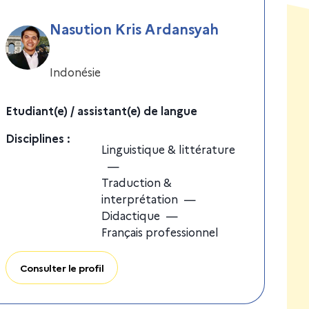
Nasution Kris Ardansyah
Indonésie
Etudiant(e) / assistant(e) de langue
Discipline
s
:
Linguistique & littérature
—
Traduction &
interprétation
—
Didactique
—
Français professionnel
Consulter le profil