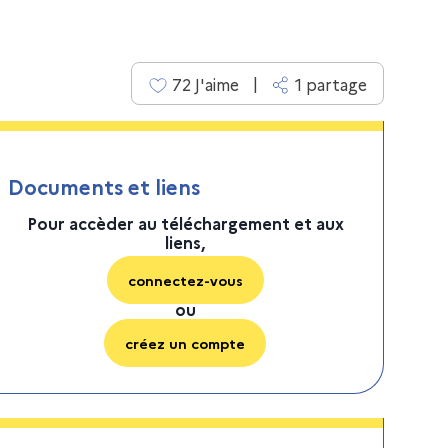
|
72
J'aime
1
partage
Documents et liens
Pour accèder au téléchargement et aux
liens,
connectez-vous
ou
créez un compte