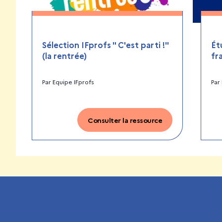
Sélection IFprofs " C'est parti !"
Ét
(la rentrée)
fr
Par
Equipe IFprofs
Par
Consulter la ressource