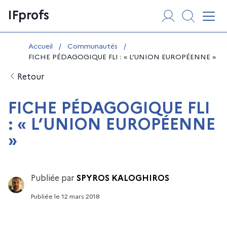
Aller
Panneau de gestion des cookies
IFprofs
au
Affi
contenu
Vous êtes ici :
Accueil
/
Communautés
/
FICHE PÉDAGOGIQUE FLI : « L’UNION EUROPÉENNE »
Retour
FICHE PÉDAGOGIQUE FLI
: « L’UNION EUROPÉENNE
»
Publiée par
SPYROS KALOGHIROS
Publiée
le
12 mars 2018