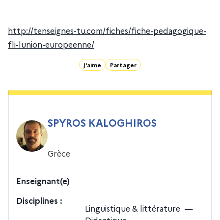
http://tenseignes-tu.com/fiches/fiche-pedagogique-
fli-lunion-europeenne/
J'aime
Partager
SPYROS KALOGHIROS
Grèce
Enseignant(e)
Discipline
s
:
Linguistique & littérature
—