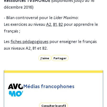
Ressources TV5MONDE
(disponibles jusqu'au 16
décembre 2016)
- Bilan controversé pour le
Lider Maximo
:
Les exercices au niveau
A2
,
B1
,
B2
pour apprendre le
français ;
Les
fiches pédagogiques
pour enseigner le français
aux niveaux A2, B1 et B2.
J'aime
Partager
Médias francophones
Consulter le profil