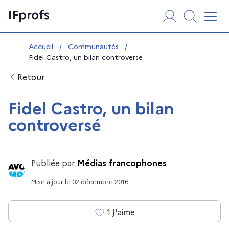
Aller
Panneau de gestion des cookies
IFprofs
au
Affi
contenu
Vous êtes ici :
Accueil
/
Communautés
/
Fidel Castro, un bilan controversé
Retour
Fidel Castro, un bilan
controversé
Publiée par
Médias francophones
Mise à jour
le
02 décembre 2016
1
J'aime