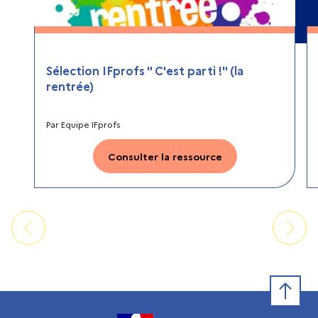
Sélection IFprofs " C'est parti !" (la
rentrée)
Par
Equipe IFprofs
Consulter la ressource
Retour e