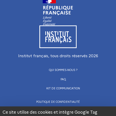
Visiter le site de l’Institut français
Institut français, tous droits réservés
2026
QUI SOMMES-NOUS ?
FAQ
KIT DE COMMUNICATION
POLITIQUE DE CONFIDENTIALITÉ
CGU
Ce site utilise des cookies et intègre Google Tag