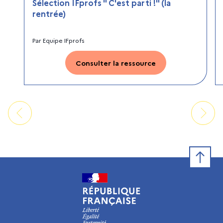
Sélection IFprofs " C'est parti !" (la
rentrée)
Par
Equipe IFprofs
Consulter la ressource
Retour e