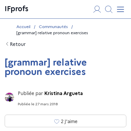
Aller
Panneau de gestion des cookies
IFprofs
au
Affi
contenu
Vous êtes ici :
Accueil
/
Communautés
/
[grammar] relative pronoun exercises
Retour
[grammar] relative
pronoun exercises
Publiée par
Kristina Argueta
Publiée
le
27 mars 2018
2
J'aime