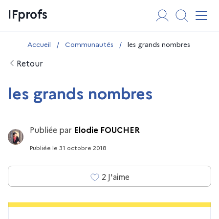
Aller
Panneau de gestion des cookies
IFprofs
au
Affi
contenu
Vous êtes ici :
Accueil
/
Communautés
/
les grands nombres
Retour
les grands nombres
Publiée par
Elodie FOUCHER
Publiée
le
31 octobre 2018
2
J'aime