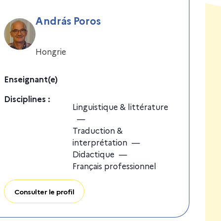
András Poros
Hongrie
Enseignant(e)
Discipline
s
:
Linguistique & littérature
—
Traduction &
interprétation
—
Didactique
—
Français professionnel
Consulter le profil