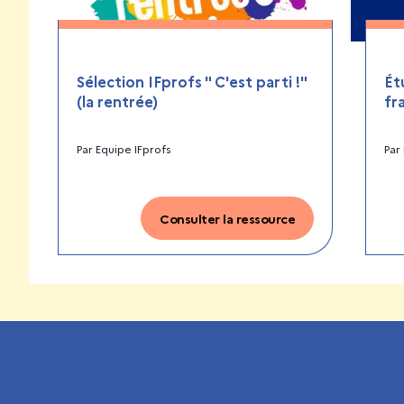
Sélection IFprofs " C'est parti !"
Ét
(la rentrée)
fr
Par
Equipe IFprofs
Par
Consulter la ressource