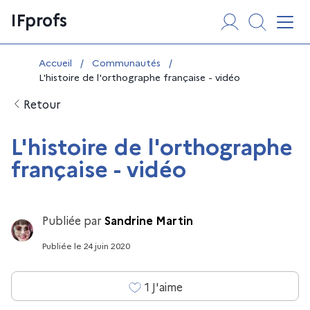
Aller
Panneau de gestion des cookies
IFprofs
au
Affi
contenu
Vous êtes ici :
Accueil
/
Communautés
/
L'histoire de l'orthographe française - vidéo
Retour
L'histoire de l'orthographe
française - vidéo
Publiée par
Sandrine Martin
Publiée
le
24 juin 2020
1
J'aime