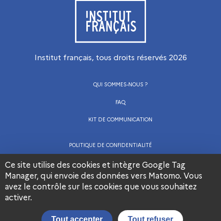
Visiter le site de l’Institut français
Institut français, tous droits réservés
2026
QUI SOMMES-NOUS ?
FAQ
KIT DE COMMUNICATION
POLITIQUE DE CONFIDENTIALITÉ
CGU
Ce site utilise des cookies et intègre Google Tag
Manager, qui envoie des données vers Matomo. Vous
MENTIONS LÉGALES
avez le contrôle sur les cookies que vous souhaitez
Visiter la page Facebook de l’Institut français
Visiter la page LinkedIn de l’Institut frança
Visiter la page Youtube de l’Institut français
activer.
Nous contacter
Tout accepter
Tout refuser