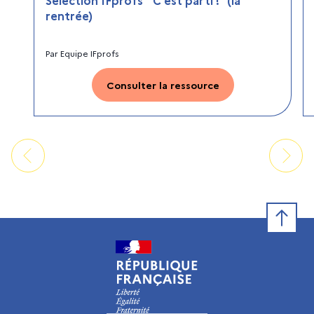
Sélection IFprofs " C'est parti !" (la
rentrée)
Par
Equipe IFprofs
Consulter la ressource
Retour e