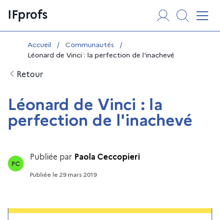
Aller
Panneau de gestion des cookies
IFprofs
au
Affi
contenu
Vous êtes ici :
Accueil
/
Communautés
/
Léonard de Vinci : la perfection de l'inachevé
Retour
Léonard de Vinci : la
perfection de l'inachevé
Publiée par
Paola Ceccopieri
PC
Publiée
le
29 mars 2019