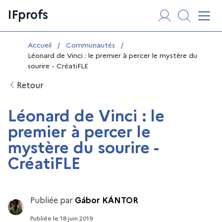
Aller
Panneau de gestion des cookies
IFprofs
au
Affi
contenu
Vous êtes ici :
Accueil
/
Communautés
/
Léonard de Vinci : le premier à percer le mystère du
sourire - CréatiFLE
Retour
Léonard de Vinci : le
premier à percer le
mystère du sourire -
CréatiFLE
Publiée par
Gábor KÁNTOR
Publiée
le
18 juin 2019