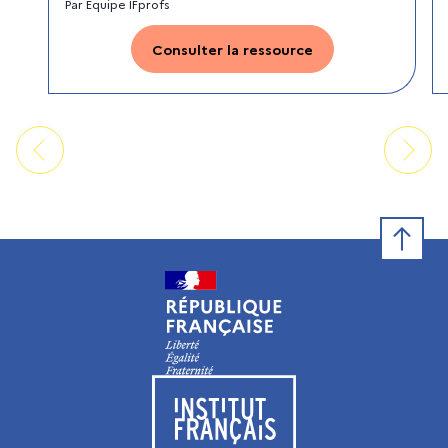
Par
Equipe IFprofs
Consulter la ressource
Retour e
Visiter le site de l’Institut français