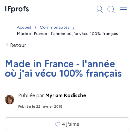
Aller
Panneau de gestion des cookies
IFprofs
au
Affi
contenu
Vous êtes ici :
Accueil
/
Communautés
/
Made in France - l'année où j'ai vécu 100% français
Retour
Made in France - l'année
où j'ai vécu 100% français
Publiée par
Myriam Kodische
Publiée
le
22 février 2018
4
J'aime