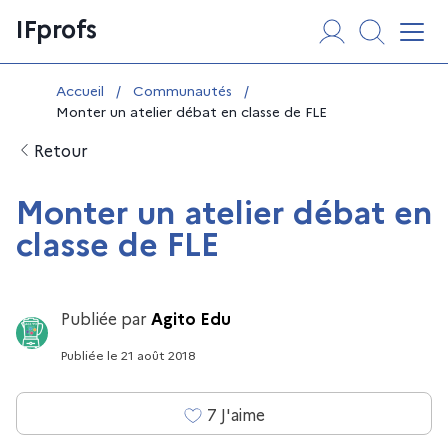
Aller
Panneau de gestion des cookies
IFprofs
au
Affi
contenu
Vous êtes ici :
Accueil
/
Communautés
/
Monter un atelier débat en classe de FLE
Retour
Monter un atelier débat en
classe de FLE
Publiée par
Agito Edu
Publiée
le
21 août 2018
7
J'aime