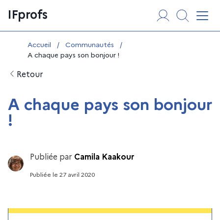
Aller
Panneau de gestion des cookies
IFprofs
au
Affi
contenu
Vous êtes ici :
Accueil
/
Communautés
/
A chaque pays son bonjour !
Retour
A chaque pays son bonjour
!
Publiée par
Camila Kaakour
Publiée
le
27 avril 2020