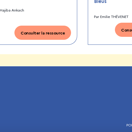
Bleus
Hajiba Ankach
Par
Emilie THÉVENET
Consu
Consulter la ressource
PO