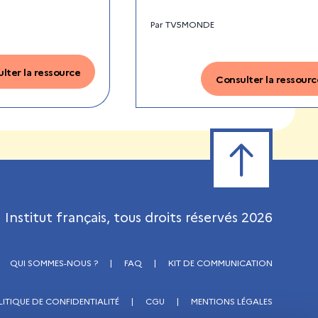
Par
TV5MONDE
lter la ressource
Consulter la ressourc
Retour en haut de
Institut français, tous droits réservés
2026
QUI SOMMES-NOUS ?
|
FAQ
|
KIT DE COMMUNICATION
LITIQUE DE CONFIDENTIALITÉ
|
CGU
|
MENTIONS LÉGALES