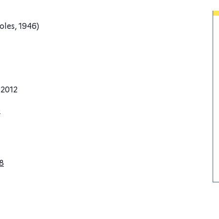
oles, 1946)
 2012
o
8