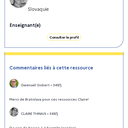
Slovaquie
Enseignant(e)
Consulter le profil
Commentaires liés à cette ressource
Gwenaël Gobert
•
3497j
Merci de Bratislava pour ces ressources Claire!
CLAIRE THINIUS
•
3497j
De rien de Kosice :), à bientôt j'espère!