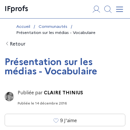
Aller
Panneau de gestion des cookies
IFprofs
au
Affi
contenu
Vous êtes ici :
Accueil
/
Communautés
/
Présentation sur les médias - Vocabulaire
Retour
Présentation sur les
médias - Vocabulaire
Publiée par
CLAIRE THINIUS
Publiée
le
14 décembre 2016
9
J'aime