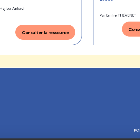
Hajiba Ankach
Par
Emilie THÉVENET
Consu
Consulter la ressource
PO