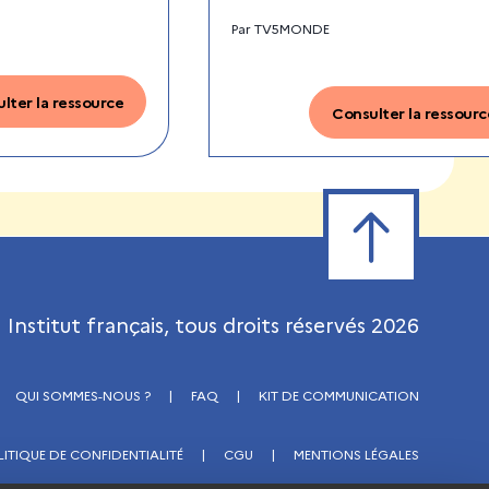
Par
TV5MONDE
lter la ressource
Consulter la ressourc
Retour en haut de
Institut français, tous droits réservés
2026
QUI SOMMES-NOUS ?
|
FAQ
|
KIT DE COMMUNICATION
LITIQUE DE CONFIDENTIALITÉ
|
CGU
|
MENTIONS LÉGALES