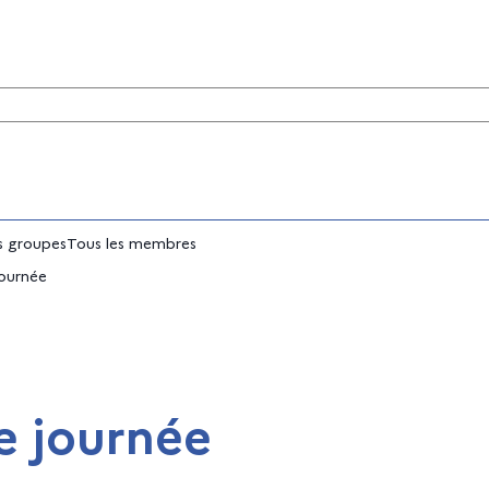
tés
 groupes
Tous les membres
ournée
e journée