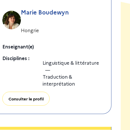
Marie Boudewyn
Hongrie
Enseignant(e)
Discipline
s
:
Linguistique & littérature
—
Traduction &
interprétation
Consulter le profil