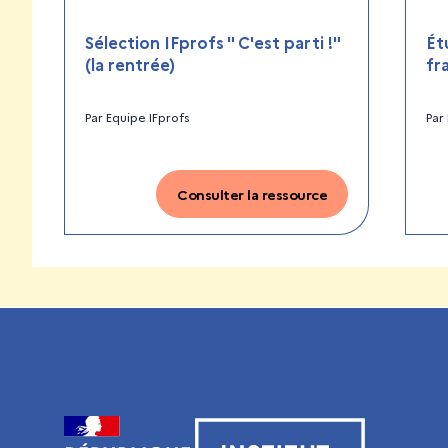
Sélection IFprofs " C'est parti !"
Ét
(la rentrée)
fr
Par
Equipe IFprofs
Par
Consulter la ressource
Visiter le site de l’Institut français