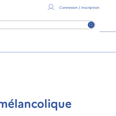
Connexion / Inscription
Lancer la re
 mélancolique